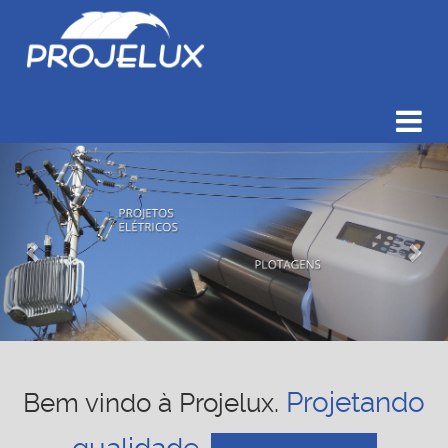
Toggle
navigat
Previous
Nex
Projelux – Projetando Qualidade
Projetando
Bem vindo à Projelux.